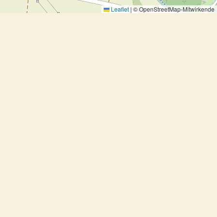
Leaflet
|
© OpenStreetMap-Mitwirkende
Salate
Bazrkani - Armenischer Olivensalat
Bester Nudelsalat
Blumenkohl-Taboulé mit Oliven, Melone und
Salzmandeln
Bohnensalat mit Rucola und Fenchel