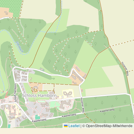
Leaflet
|
© OpenStreetMap-Mitwirkende