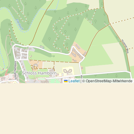
Leaflet
|
© OpenStreetMap-Mitwirkende