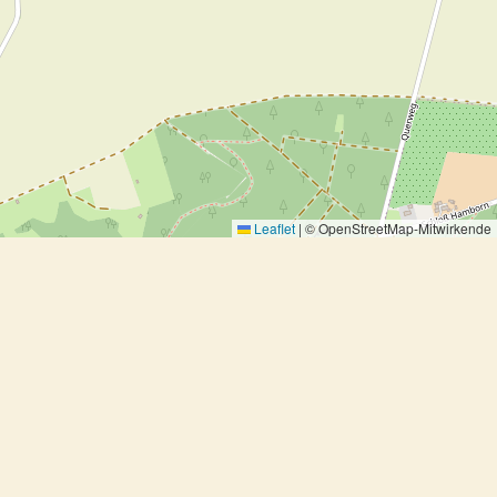
Leaflet
|
© OpenStreetMap-Mitwirkende
Erbsensalat mit Joghurt-Minzsosse