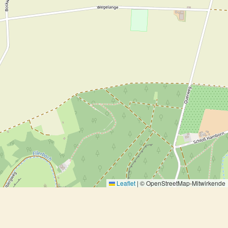
Leaflet
|
© OpenStreetMap-Mitwirkende