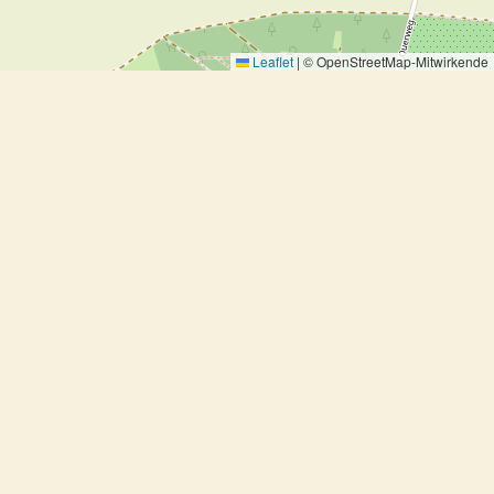
Leaflet
|
© OpenStreetMap-Mitwirkende
Zwiebel-Chutney
Zwiebel-Chutney
Ausprobiert, Saucen, Fondue
4 Portionen