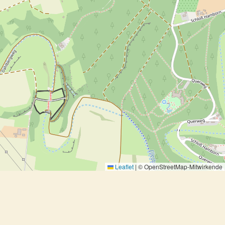
Leaflet
|
© OpenStreetMap-Mitwirkende