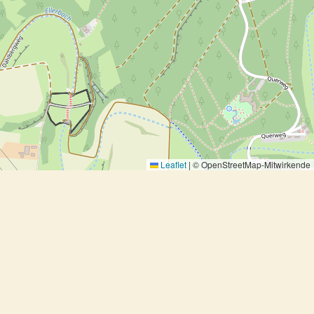
Leaflet
|
© OpenStreetMap-Mitwirkende
Tomatentarte