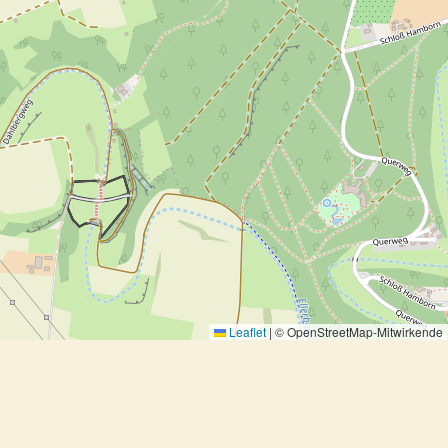
Leaflet
|
© OpenStreetMap-Mitwirkende