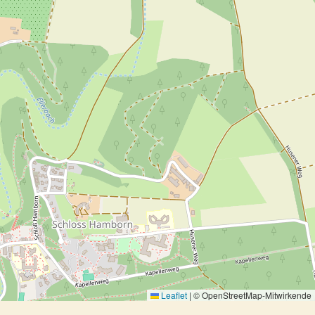
Leaflet
|
© OpenStreetMap-Mitwirkende