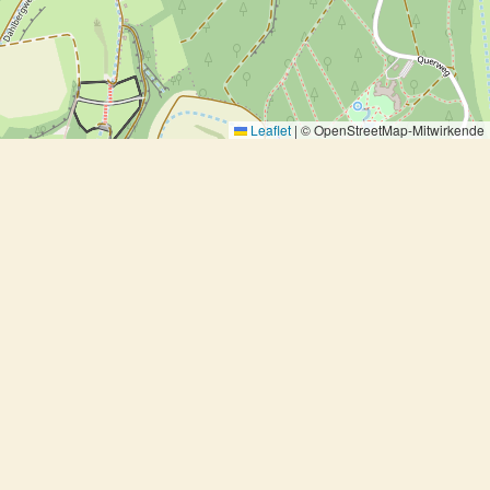
Leaflet
|
© OpenStreetMap-Mitwirkende
Spargel mit Bratkartoffelsalat und
Bärlauchdressing