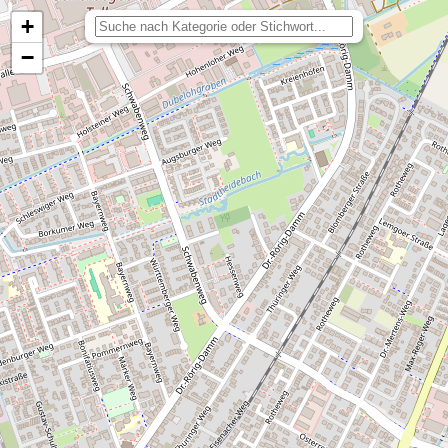
+
maxkochtwas
−