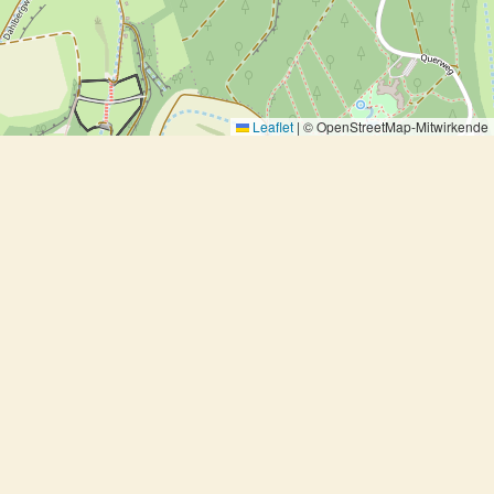
Leaflet
|
© OpenStreetMap-Mitwirkende
Spaghetti aglio e limone