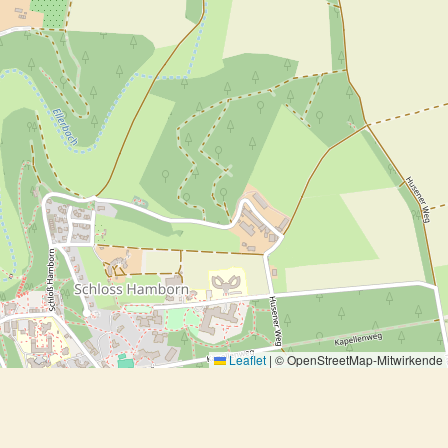
Leaflet
|
© OpenStreetMap-Mitwirkende