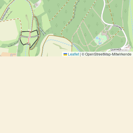
Leaflet
|
© OpenStreetMap-Mitwirkende
Schweinsschnitzelchen mit
Steinpilzjus