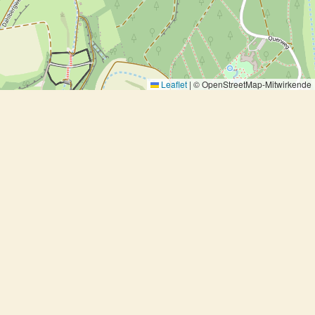
Leaflet
|
© OpenStreetMap-Mitwirkende
Schweinekoteletts mit
karamellisierten Zwiebeln