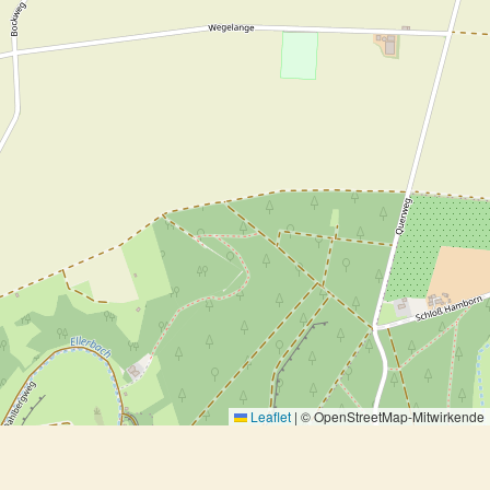
Leaflet
|
© OpenStreetMap-Mitwirkende