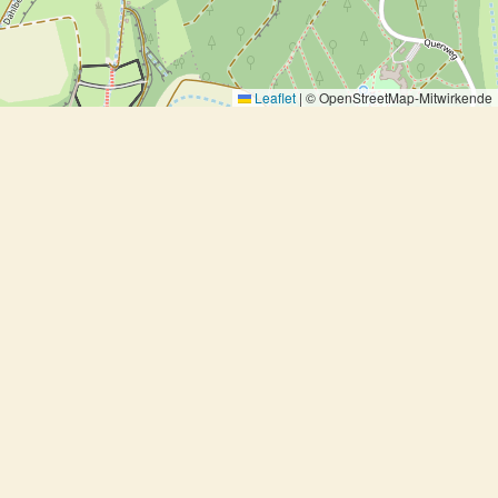
Leaflet
|
© OpenStreetMap-Mitwirkende
Rüeblisuppe mit Dörraprikosen
Rüeblisuppe mit Dörraprikosen
Ausprobiert, Suppe