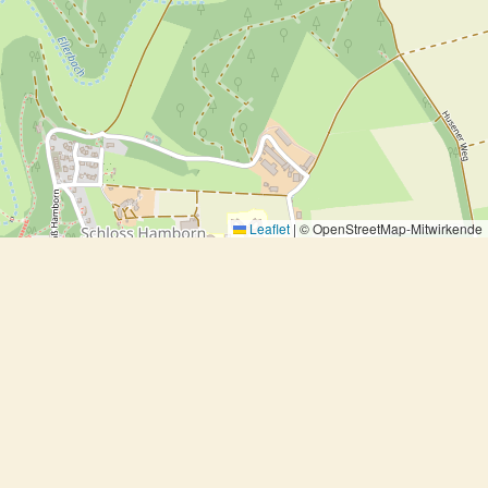
Leaflet
|
© OpenStreetMap-Mitwirkende