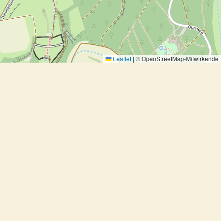
Leaflet
|
© OpenStreetMap-Mitwirkende
Paprikapfanne mit Ingwer und
Zuckerschoten