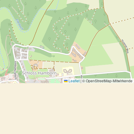
Leaflet
|
© OpenStreetMap-Mitwirkende