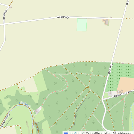
Leaflet
|
© OpenStreetMap-Mitwirkende