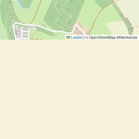
Leaflet
|
© OpenStreetMap-Mitwirkende
Home
Rezeptsammlung