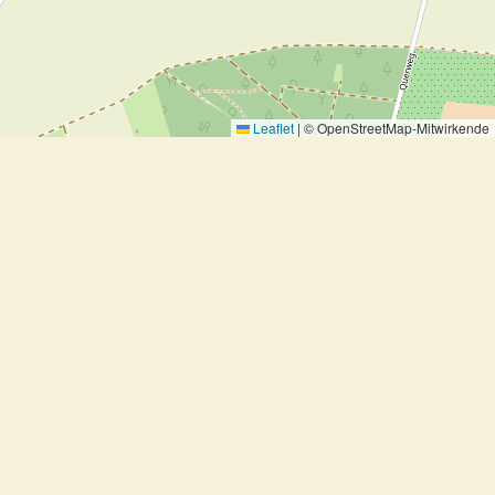
Leaflet
|
© OpenStreetMap-Mitwirkende
Möhrensauce
Möhrensauce