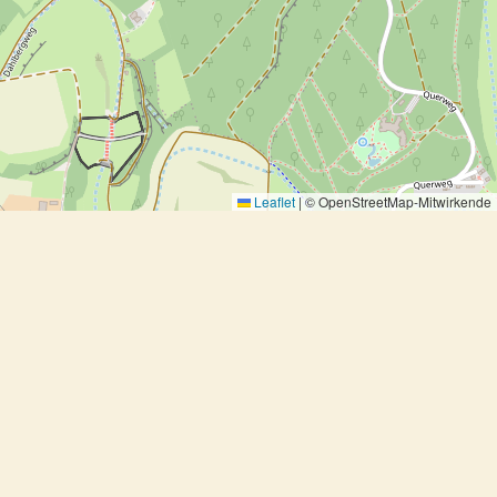
Leaflet
|
© OpenStreetMap-Mitwirkende
Lachs auf Rosmarinkartoffeln vom
Blech