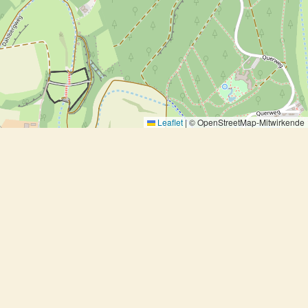
Leaflet
|
© OpenStreetMap-Mitwirkende
Kohlrabi-Eintopf mit Käse