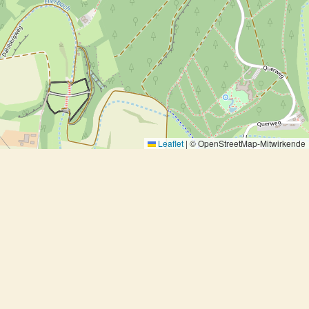
Leaflet
|
© OpenStreetMap-Mitwirkende
Kefen-Rüebli-Curry