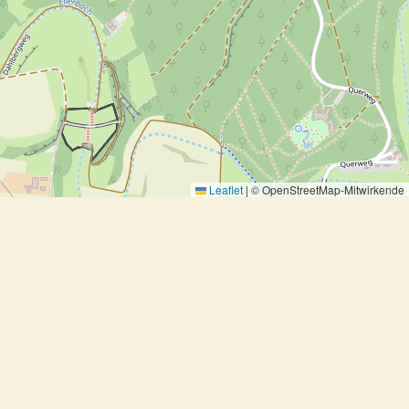
Leaflet
|
© OpenStreetMap-Mitwirkende
Kartoffel-Puffer