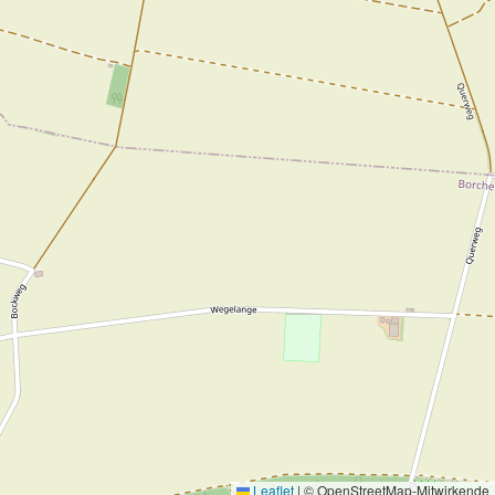
Leaflet
|
© OpenStreetMap-Mitwirkende