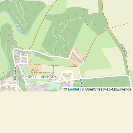
Leaflet
|
© OpenStreetMap-Mitwirkende