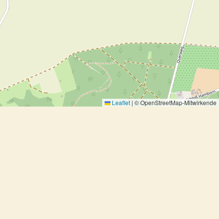
Leaflet
|
© OpenStreetMap-Mitwirkende
Hähnchenkeulen mit Trauben und