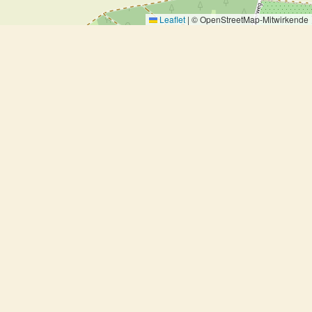
Leaflet
|
© OpenStreetMap-Mitwirkende
Glasierte Möhren mit Ingwer und
Ahornsirup