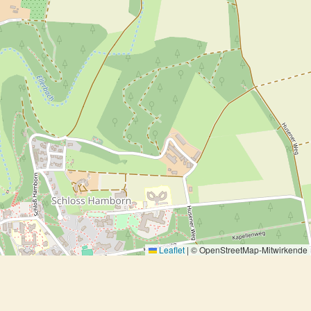
Leaflet
|
© OpenStreetMap-Mitwirkende