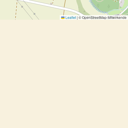
Leaflet
|
© OpenStreetMap-Mitwirkende
Gebackener Tofu mit Tomaten-
Relish