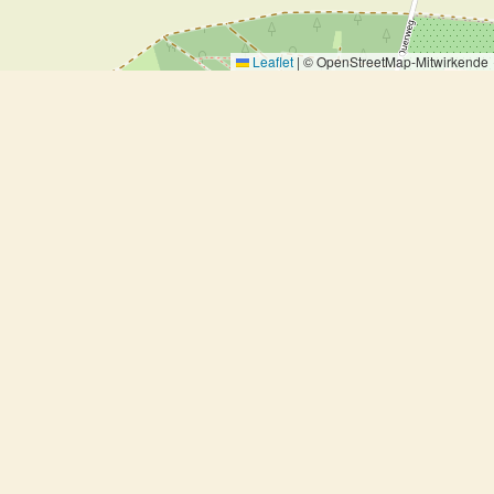
Leaflet
|
© OpenStreetMap-Mitwirkende
Gänsekeulen - sous vide 10/90
Gänsekeulen - sous vide 10/90
Ausprobiert, Fleisch
4 Portionen