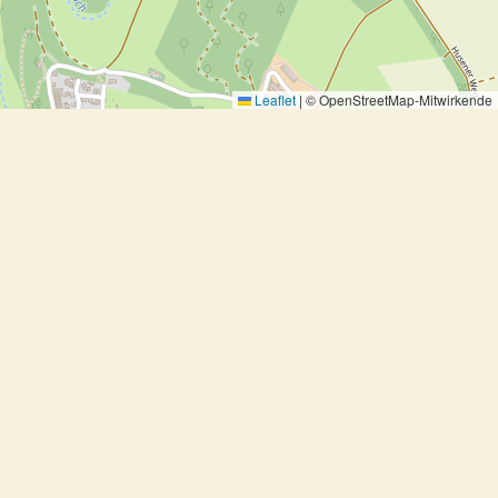
Leaflet
|
© OpenStreetMap-Mitwirkende
Home
Rezeptsammlung
Vorspeisen