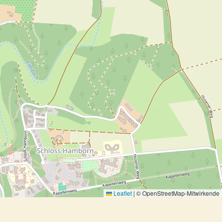
Leaflet
|
© OpenStreetMap-Mitwirkende