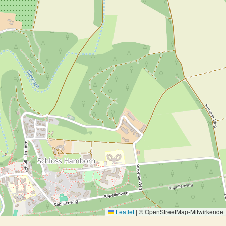
Leaflet
|
© OpenStreetMap-Mitwirkende