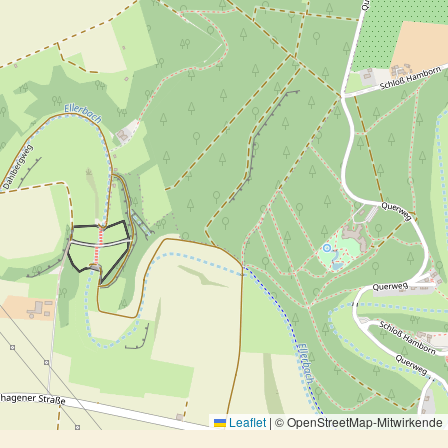
Leaflet
|
© OpenStreetMap-Mitwirkende