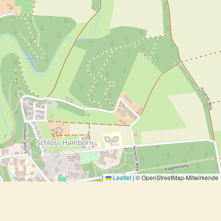
Leaflet
|
© OpenStreetMap-Mitwirkende