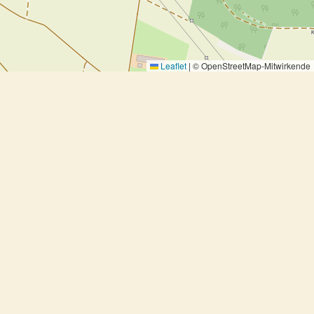
Leaflet
|
© OpenStreetMap-Mitwirkende
Bohnen-Honig-Püree mit Kapern
und Frühlingszwiebeln