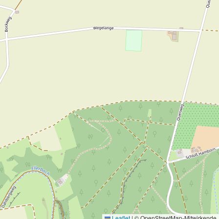
Leaflet
|
© OpenStreetMap-Mitwirkende